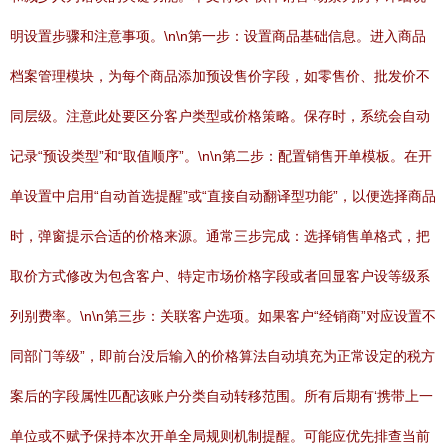
明设置步骤和注意事项。\n\n第一步：设置商品基础信息。进入商品
档案管理模块，为每个商品添加预设售价字段，如零售价、批发价不
同层级。注意此处要区分客户类型或价格策略。保存时，系统会自动
记录“预设类型”和“取值顺序”。\n\n第二步：配置销售开单模板。在开
单设置中启用“自动首选提醒”或“直接自动翻译型功能”，以便选择商品
时，弹窗提示合适的价格来源。通常三步完成：选择销售单格式，把
取价方式修改为包含客户、特定市场价格字段或者回显客户设等级系
列别费率。\n\n第三步：关联客户选项。如果客户“经销商”对应设置不
同部门等级”，即前台没后输入的价格算法自动填充为正常设定的税方
案后的字段属性匹配该账户分类自动转移范围。所有后期有‘携带上一
单位或不赋予保持本次开单全局规则机制提醒。可能应优先排查当前